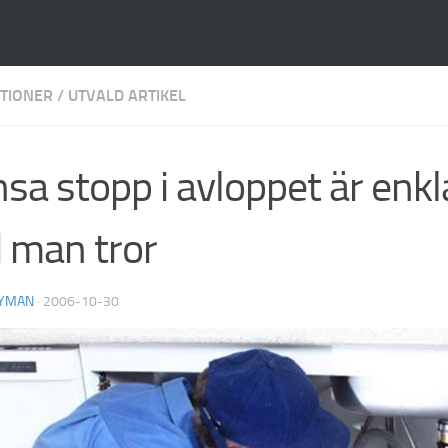
TIONER
/
UTVALD ARTIKEL
sa stopp i avloppet är enkl
 man tror
YMAN
·
2006-10-30