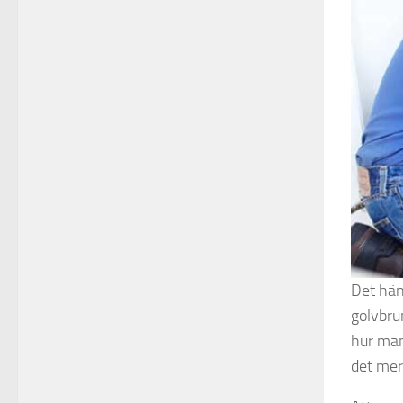
Det händ
golvbru
hur man
det mer