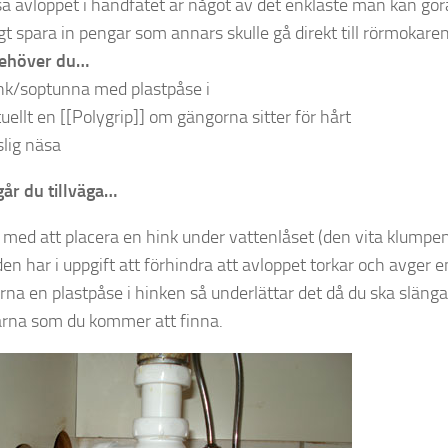
sa avloppet i handfatet är något av det enklaste man kan gör
gt spara in pengar som annars skulle gå direkt till rörmokaren
behöver du…
nk/soptunna med plastpåse i
uellt en [[Polygrip]] om gängorna sitter för hårt
lig näsa
går du tillväga…
a med att placera en hink under vattenlåset (den vita klumpen
en har i uppgift att förhindra att avloppet torkar och avger en
rna en plastpåse i hinken så underlättar det då du ska släng
arna som du kommer att finna.