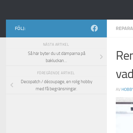
FÖLJ:
REPARA
NÄSTA ARTIKEL
Ren
Så här byter du ut dämparna på
bakluckan…
vad
FÖREGÅENDE ARTIKEL
Decopatch / découpage, en rolig hobby
med få begränsningar.
AV
HOBB