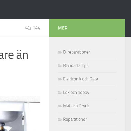
144
MER
are än
Bilreparationer
Blandade Tips
Elektronik och Data
Lek och hobby
Mat och Dryck
Reparationer