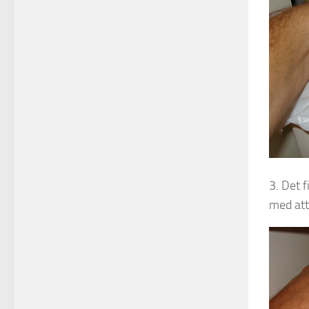
3. Det f
med att