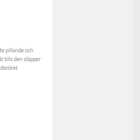
ite pillande och
t tills den släpper
idoröret.