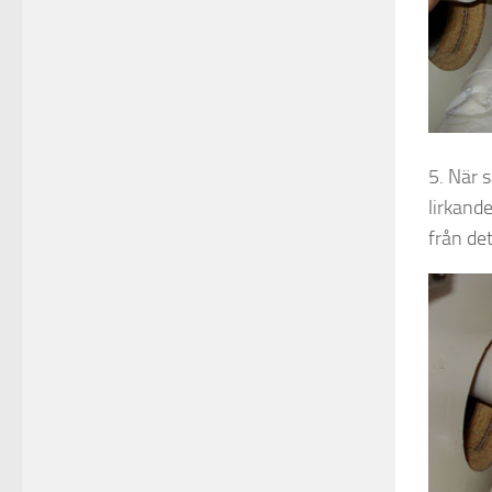
5. När s
lirkande
från det