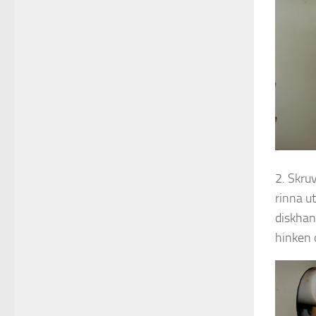
2. Skru
rinna u
diskhan
hinken 