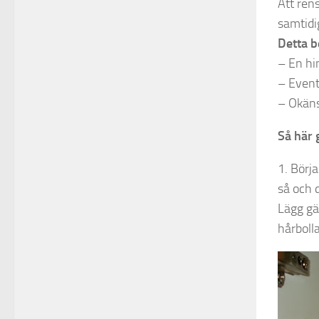
Att ren
samtidi
Detta 
– En hi
– Event
– Okäns
Så här 
1. Börj
så och d
Lägg gä
hårboll