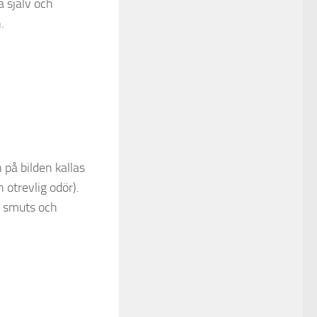
a själv och
.
 på bilden kallas
 otrevlig odör).
a smuts och