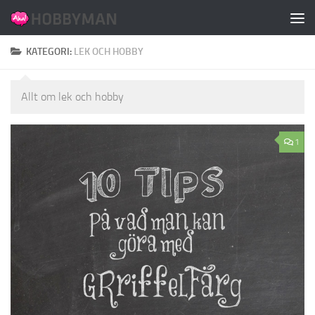
Hoppa till innehåll
KATEGORI:
LEK OCH HOBBY
Allt om lek och hobby
1