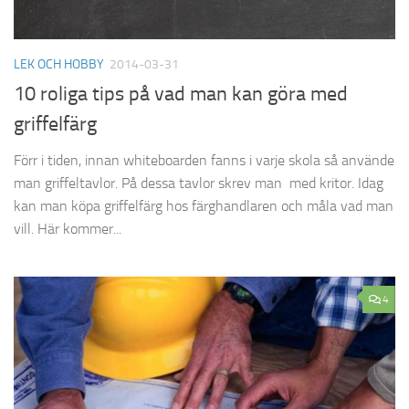
LEK OCH HOBBY
2014-03-31
10 roliga tips på vad man kan göra med
griffelfärg
Förr i tiden, innan whiteboarden fanns i varje skola så använde
man griffeltavlor. På dessa tavlor skrev man med kritor. Idag
kan man köpa griffelfärg hos färghandlaren och måla vad man
vill. Här kommer...
4