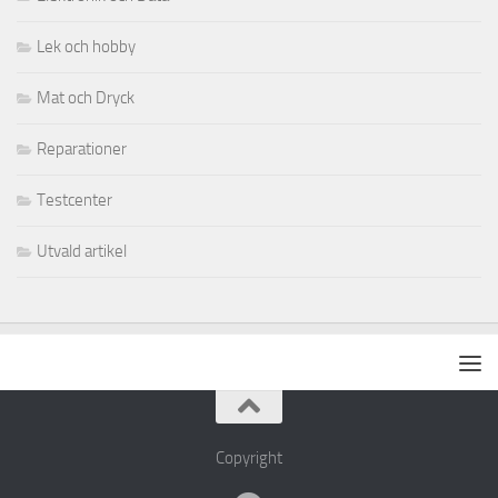
Lek och hobby
Mat och Dryck
Reparationer
Testcenter
Utvald artikel
Copyright