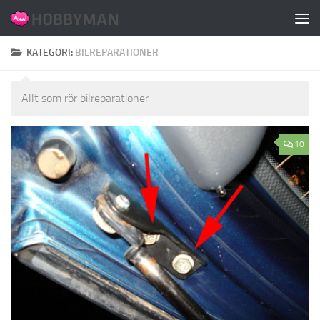
Hoppa till innehåll
KATEGORI:
BILREPARATIONER
Allt som rör bilreparationer
10