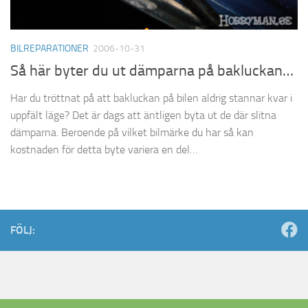
BILREPARATIONER
2006-10-31
Så här byter du ut dämparna på bakluckan…
Har du tröttnat på att bakluckan på bilen aldrig stannar kvar i
uppfält läge? Det är dags att äntligen byta ut de där slitna
dämparna. Beroende på vilket bilmärke du har så kan
kostnaden för detta byte variera en del…
FÖLJ: