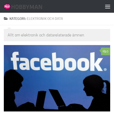
Hoppa till innehåll
KATEGORI:
ELEKTRONIK OCH DATA
Allt om elektronik och datarelaterade ämnen
0