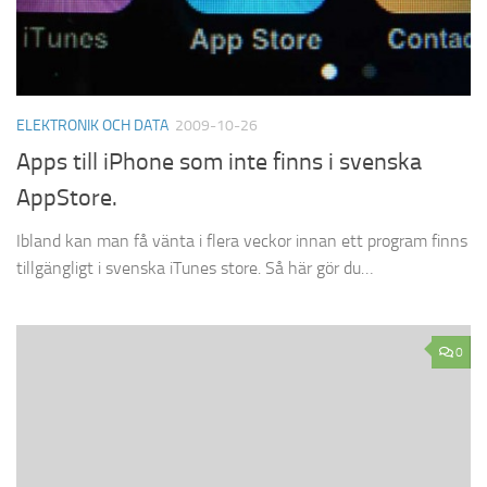
ELEKTRONIK OCH DATA
2009-10-26
Apps till iPhone som inte finns i svenska
AppStore.
Ibland kan man få vänta i flera veckor innan ett program finns
tillgängligt i svenska iTunes store. Så här gör du…
0