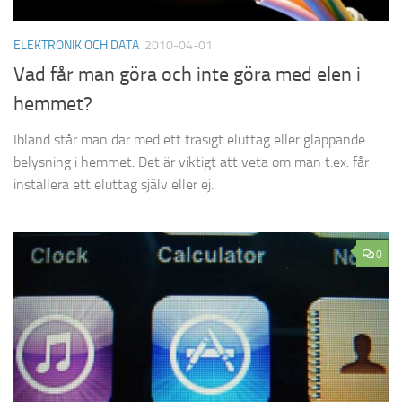
ELEKTRONIK OCH DATA
2010-04-01
Vad får man göra och inte göra med elen i
hemmet?
Ibland står man där med ett trasigt eluttag eller glappande
belysning i hemmet. Det är viktigt att veta om man t.ex. får
installera ett eluttag själv eller ej.
0