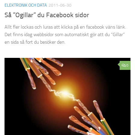
ELEKTRONIK OCH DATA
2011-06-30
Så ”Ogillar” du Facebook sidor
Allt fler lockas och luras att klicka på en facebook väns länk.
Det finns idag webbsidor som automatiskt gör att du ”Gillar”
en sida så fort du besöker den.
0