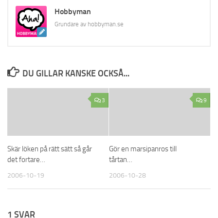
Hobbyman
Grundare av hobbyman.se
DU GILLAR KANSKE OCKSÅ...
3
9
Skär löken på rätt sätt så går
Gör en marsipanros till
det fortare…
tårtan…
2006-10-19
2006-10-28
1 SVAR