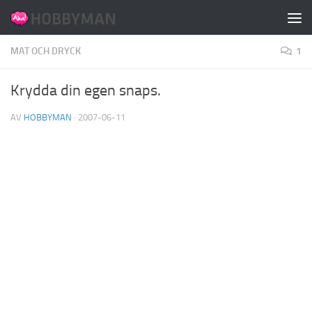
Hoppa till innehåll
MAT OCH DRYCK
1
Krydda din egen snaps.
AV
HOBBYMAN
·
2007-06-11