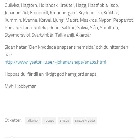
Gullviva, Hagtorn, Holländsk, Kreuter, Hägg, Hästfibbla, Isop,
Johannesört, Kamomill, Kronobergare, Kryddnejlika, Kråkbär,
Kummin, Kvanne, Körvel, Ljung, Malört, Maskros, Nypon, Pepparrot,
Pors, Renfana, Rölleka, Rönn, Saffran, Salvia, Slån, Smultron,
Styvmorsviol, Svartvinbär, Tall, Vanilj, Åkerbär
Sidan heter ”Den kryddade snapsens hemsida” och du hittar den
här:
http://www.lysator.liu.se/~johana/snaps/snaps.html
Hoppas du får till en riktigt god hemgjord snaps.
Mvh, Hobbyman
Etiketter:
alkohol
recept
snaps
snapskrydda