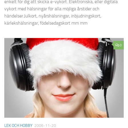
enkelt för dig att skicka e-vykort. Elektroniska, eller digitala
vykort med hälsningar för alla möjliga årstider och
händelser.Julkort, nyårshälsningar, inbjudningskort,
kärlekshälsningar, födelsedagskort mm mm
0
LEK OCH HOBBY
2006-11-20