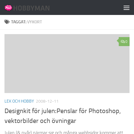
Hoppa till innehåll
TAGGAT:
VYKORT
0
LEK OCH HOBBY
2008-12-11
Designkit för julen:Penslar för Photoshop,
vektorbilder och övningar
Julen (& nyår) närmar sig och många webbsidor kommer att