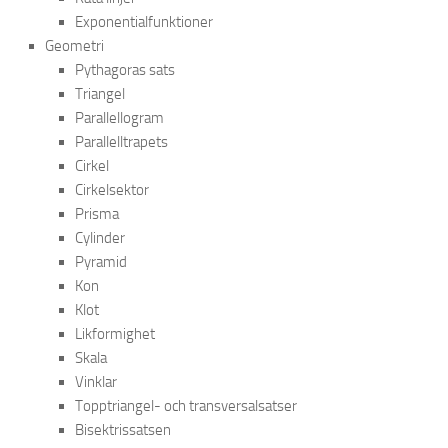
Exponentialfunktioner
Geometri
Pythagoras sats
Triangel
Parallellogram
Parallelltrapets
Cirkel
Cirkelsektor
Prisma
Cylinder
Pyramid
Kon
Klot
Likformighet
Skala
Vinklar
Topptriangel- och transversalsatser
Bisektrissatsen