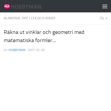
Hoppa till innehåll
BLANDADE TIPS
/
LEK OCH HOBBY
3
Räkna ut vinklar och geometri med
matematiska formler…
AV
HOBBYMAN
·
2007-02-09