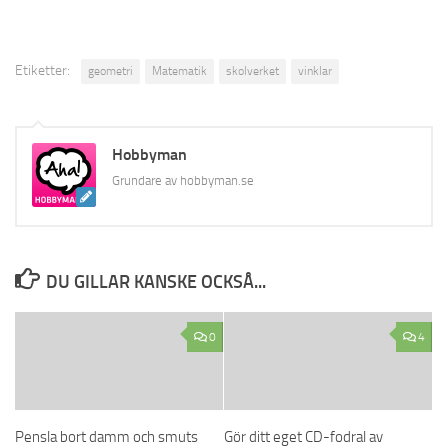
Etiketter:
geometri
Matematik
skolverket
vinklar
Hobbyman
Grundare av hobbyman.se
DU GILLAR KANSKE OCKSÅ...
0
4
Pensla bort damm och smuts
Gör ditt eget CD-fodral av