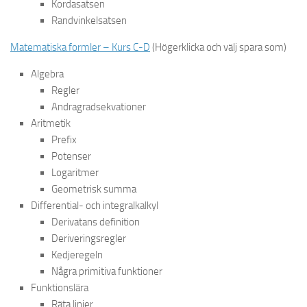
Kordasatsen
Randvinkelsatsen
Matematiska formler – Kurs C-D
(Högerklicka och välj spara som)
Algebra
Regler
Andragradsekvationer
Aritmetik
Prefix
Potenser
Logaritmer
Geometrisk summa
Differential- och integralkalkyl
Derivatans definition
Deriveringsregler
Kedjeregeln
Några primitiva funktioner
Funktionslära
Räta linjer