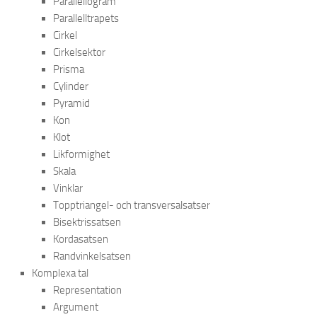
Parallellogram
Parallelltrapets
Cirkel
Cirkelsektor
Prisma
Cylinder
Pyramid
Kon
Klot
Likformighet
Skala
Vinklar
Topptriangel- och transversalsatser
Bisektrissatsen
Kordasatsen
Randvinkelsatsen
Komplexa tal
Representation
Argument