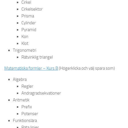
Cirkel
Cirkelsektor
Prisma
Cylinder
Pyramid
Kon
Klot
Trigonometri
Rätvinklig triangel
Matematiska formler – Kurs B
(Högerklicka och välj spara som)
Algebra
Regler
Andragradsekvationer
Aritmetik
Prefix
Potenser
Funktionslära
Räta linjer